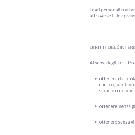
I dati personali tratt
attraverso il link pre
DIRITTI DELL’INTE
Ai sensi degli artt. 15 
ottenere dal tito
che ti riguardano e
saranno comunicat
ottenere, senza giu
ottenere senza giu