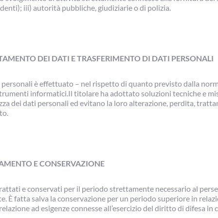
nti); iii) autorità pubbliche, giudiziarie o di polizia.
TAMENTO DEI DATI E TRASFERIMENTO DI DATI PERSONALI
i personali è effettuato – nel rispetto di quanto previsto dalla nor
strumenti informatici.Il titolare ha adottato soluzioni tecniche e mi
zza dei dati personali ed evitano la loro alterazione, perdita, trat
to.
TAMENTO E CONSERVAZIONE
 trattati e conservati per il periodo strettamente necessario al per
te. È fatta salva la conservazione per un periodo superiore in relazi
relazione ad esigenze connesse all’esercizio del diritto di difesa in 