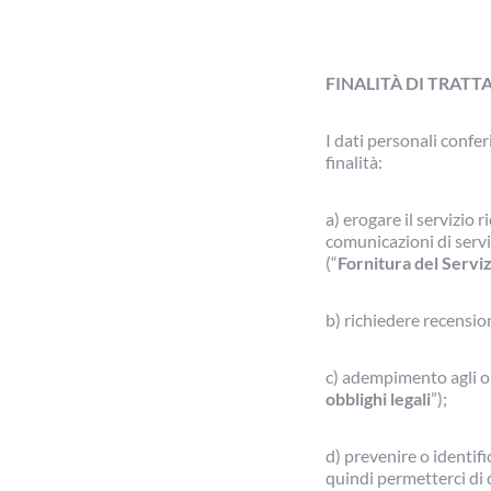
FINALITÀ DI TRAT
I dati personali confer
finalità:
a) erogare il servizio 
comunicazioni di servi
(“
Fornitura del Servi
b) richiedere recension
c) adempimento agli ob
obblighi legali
”);
d) prevenire o identif
quindi permetterci di d