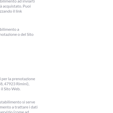
abilimento ad inviarti
ià acquistato. Puoi
zando il link
abilimento a
enotazione o del Sito
ti per la prenotazione
48, 47923 Rimini),
 il Sito Web.
 stabilimento si serve
mento a trattare i dati
 servizio (come ad