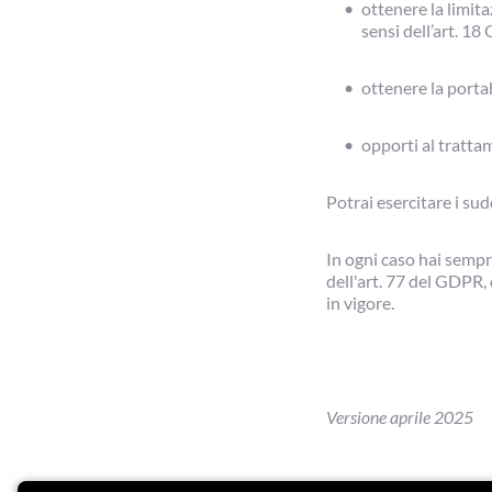
ottenere la limita
sensi dell’art. 1
ottenere la portab
opporti al trattam
Potrai esercitare i su
In ogni caso hai sempr
dell'art. 77 del GDPR, 
in vigore.
Versione aprile 2025