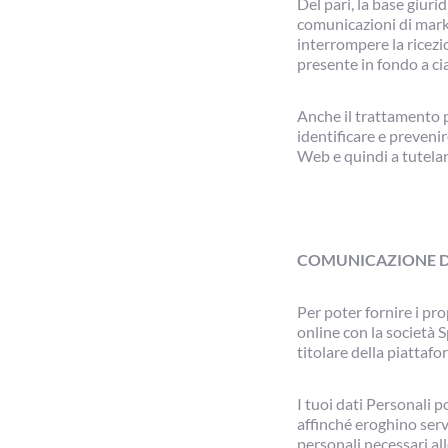
Del pari, la base giuri
comunicazioni di market
interrompere la ricezi
presente in fondo a ci
Anche il trattamento pe
identificare e prevenir
Web e quindi a tutelar
COMUNICAZIONE DE
Per poter fornire i pro
online con la società 
titolare della piattaf
I tuoi dati Personali p
affinché eroghino servi
personali necessari al