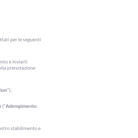
ttati per le seguenti
nto e inviarti
ella prenotazione
tion
”);
 (“
Adempimento
ostro stabilimento e