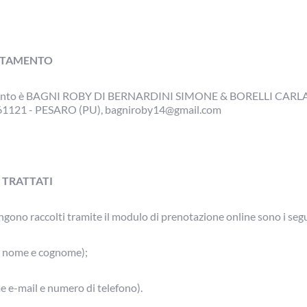
ATTAMENTO
ento è
BAGNI ROBY DI BERNARDINI SIMONE & BORELLI CARL
61121 - PESARO (PU),
bagniroby14@gmail.com
I TRATTATI
engono raccolti tramite il modulo di prenotazione online sono i seg
me nome e cognome);
me e-mail e numero di telefono).