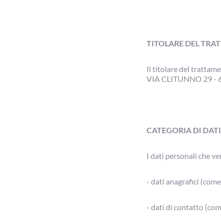
TITOLARE DEL TR
Il titolare del trattam
VIA CLITUNNO 29 - 
CATEGORIA DI DAT
I dati personali che v
- dati anagrafici (co
- dati di contatto (co