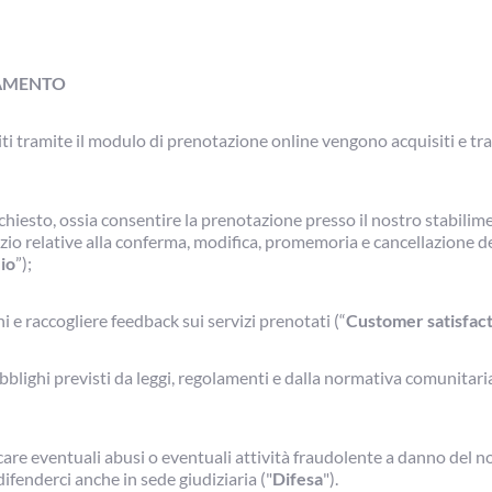
TAMENTO
iti tramite il modulo di prenotazione online vengono acquisiti e tra
richiesto, ossia consentire la prenotazione presso il nostro stabilime
zio relative alla conferma, modifica, promemoria e cancellazione d
zio
”);
i e raccogliere feedback sui servizi prenotati (“
Customer satisfac
blighi previsti da leggi, regolamenti e dalla normativa comunitaria
icare eventuali abusi o eventuali attività fraudolente a danno del n
ifenderci anche in sede giudiziaria ("
Difesa
").