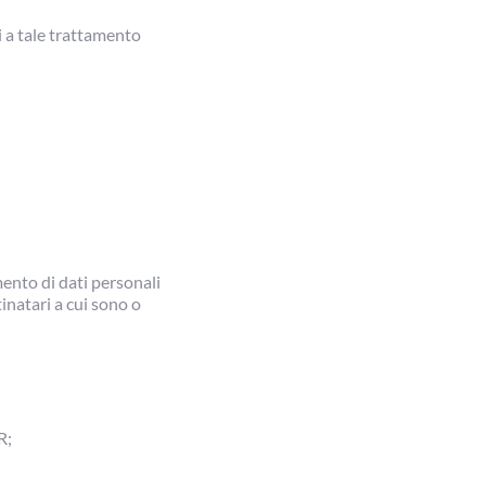
i a tale trattamento
ento di dati personali 
tinatari a cui sono o 
R;