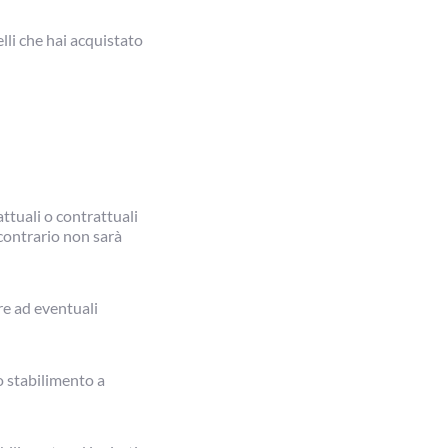
elli che hai acquistato
attuali o contrattuali
 contrario non sarà
re ad eventuali
ro stabilimento a