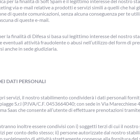
dica per la finalità di Soft Spam è il legittimo interesse del nostro st
ing via e-mail relative a prodotti e servizi simili a quelli che hai g
one di queste comunicazioni, senza alcuna conseguenza per te utiliz
ascuna di queste e-mail.
r la finalità di Difesa si basa sul legittimo interesse del nostro st
e eventuali attività fraudolente o abusi nell’utilizzo del form di pr
si anche in sede giudiziaria.
I DATI PERSONALI
pri servizi, il nostro stabilimento condividerà i dati personali forni
Spiagge S.r.l (P.IVA/C.F. 0453664040; con sede in Via Marecchiese 
orma Saas che consente all’utente di effettuare prenotazioni tramite
otranno inoltre essere condivisi con i) soggetti terzi di cui il nostro
zi per conto dello stesso; ii) persone autorizzate dal nostro stabili
lo svolgimento di attività strettamente connesse alla fornitura del