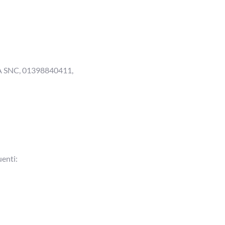
A SNC
,
01398840411
,
uenti: